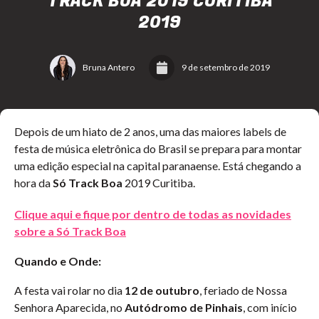
TRACK BOA 2019 CURITIBA
2019
Bruna Antero
9 de setembro de 2019
Depois de um hiato de 2 anos, uma das maiores labels de
festa de música eletrônica do Brasil se prepara para montar
uma edição especial na capital paranaense. Está chegando a
hora da
Só Track Boa
2019 Curitiba.
Clique aqui e fique por dentro de todas as novidades
sobre a Só Track Boa
Quando e Onde:
A festa vai rolar no dia
12 de outubro
, feriado de Nossa
Senhora Aparecida, no
Autódromo de Pinhais
, com início