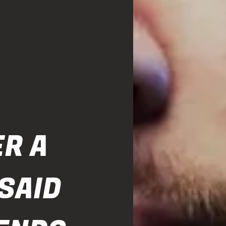
ER A
SAID