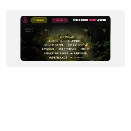
Item
1
of
12
NEWSLETTER