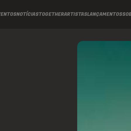
VENTOS
NOTÍCIAS
TOGETHER
ARTISTAS
LANÇAMENTOS
SO