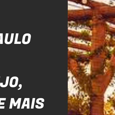
AULO
JO,
E MAIS