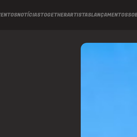
VENTOS
NOTÍCIAS
TOGETHER
ARTISTAS
LANÇAMENTOS
SO