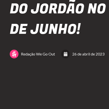
DO JORDÃO NO
DE JUNHO!
Redação We Go Out
26 de abril de 2023