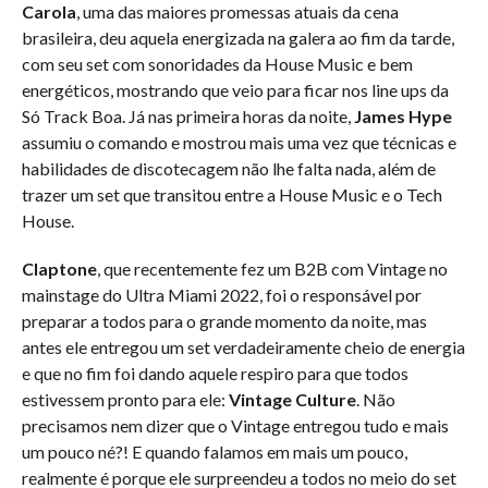
Carola
, uma das maiores promessas atuais da cena
brasileira, deu aquela energizada na galera ao fim da tarde,
com seu set com sonoridades da House Music e bem
energéticos, mostrando que veio para ficar nos line ups da
Só Track Boa. Já nas primeira horas da noite,
James Hype
assumiu o comando e mostrou mais uma vez que técnicas e
habilidades de discotecagem não lhe falta nada, além de
trazer um set que transitou entre a House Music e o Tech
House.
Claptone
, que recentemente fez um B2B com Vintage no
mainstage do Ultra Miami 2022, foi o responsável por
preparar a todos para o grande momento da noite, mas
antes ele entregou um set verdadeiramente cheio de energia
e que no fim foi dando aquele respiro para que todos
estivessem pronto para ele:
Vintage Culture
. Não
precisamos nem dizer que o Vintage entregou tudo e mais
um pouco né?! E quando falamos em mais um pouco,
realmente é porque ele surpreendeu a todos no meio do set