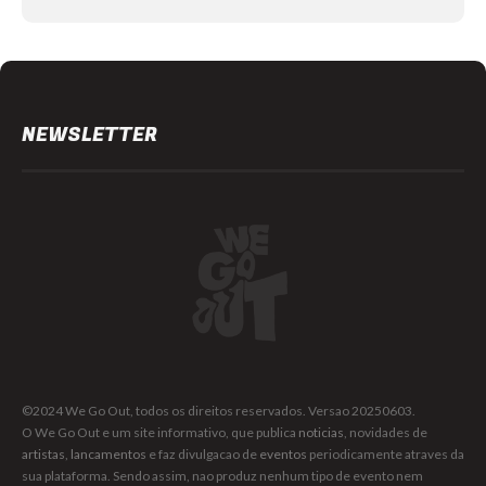
NEWSLETTER
©2024 We Go Out, todos os direitos reservados. Versao 20250603.
O We Go Out e um site informativo, que publica
noticias
, novidades de
artistas
,
lancamentos
e faz divulgacao de
eventos
periodicamente atraves da
sua plataforma. Sendo assim, nao produz nenhum tipo de evento nem