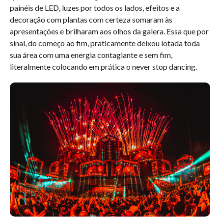
painéis de LED, luzes por todos os lados, efeitos e a
decoração com plantas com certeza somaram às
apresentações e brilharam aos olhos da galera. Essa que por
sinal, do começo ao fim, praticamente deixou lotada toda
sua área com uma energia contagiante e sem fim,
literalmente colocando em prática o never stop dancing.