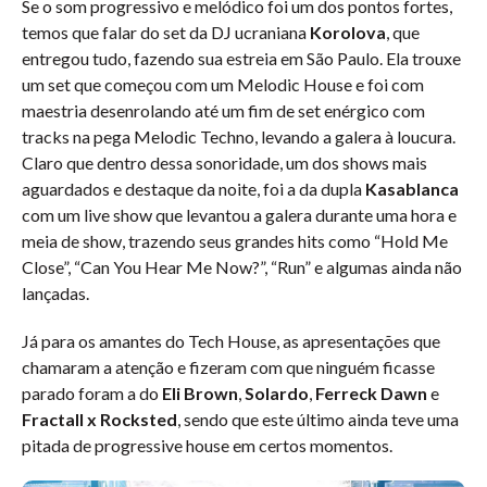
Se o som progressivo e melódico foi um dos pontos fortes,
temos que falar do set da DJ ucraniana
Korolova
, que
entregou tudo, fazendo sua estreia em São Paulo. Ela trouxe
um set que começou com um Melodic House e foi com
maestria desenrolando até um fim de set enérgico com
tracks na pega Melodic Techno, levando a galera à loucura.
Claro que dentro dessa sonoridade, um dos shows mais
aguardados e destaque da noite, foi a da dupla
Kasablanca
com um live show que levantou a galera durante uma hora e
meia de show, trazendo seus grandes hits como “Hold Me
Close”, “Can You Hear Me Now?”, “Run” e algumas ainda não
lançadas.
Já para os amantes do Tech House, as apresentações que
chamaram a atenção e fizeram com que ninguém ficasse
parado foram a do
Eli Brown
,
Solardo
,
Ferreck Dawn
e
Fractall x Rocksted
, sendo que este último ainda teve uma
pitada de progressive house em certos momentos.