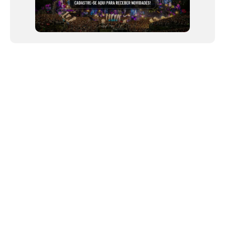
NEWSLETTER
Link copiado!
©2024 We Go Out, todos os direitos reservados. Versao 20250603.