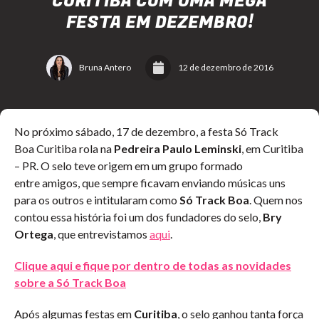
CURITIBA COM UMA MEGA
FESTA EM DEZEMBRO!
Bruna Antero
12 de dezembro de 2016
No próximo sábado, 17 de dezembro, a festa Só Track
Boa Curitiba rola na
Pedreira Paulo Leminski
, em Curitiba
– PR. O selo teve origem em um grupo formado
entre amigos, que sempre ficavam enviando músicas uns
para os outros e intitularam como
Só Track Boa
. Quem nos
contou essa história foi um dos fundadores do selo,
Bry
Ortega
, que entrevistamos
aqui
.
Clique aqui e fique por dentro de todas as novidades
sobre a Só Track Boa
Após algumas festas em
Curitiba
, o selo ganhou tanta força