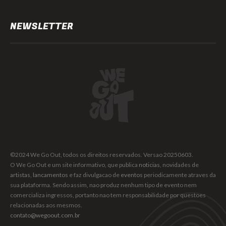
NEWSLETTER
©2024 We Go Out, todos os direitos reservados. Versao 20250603.
O We Go Out e um site informativo, que publica
noticias
, novidades de
artistas
,
lancamentos
e faz divulgacao de
eventos
periodicamente atraves da
sua plataforma. Sendo assim, nao produz nenhum tipo de evento nem
comercializa ingressos, portanto nao tem responsabilidade por questoes
relacionadas aos mesmos.
contato@wegoout.com.br