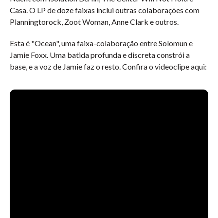
Casa. O LP de doze faixas inclui outras colaborações com
Planningtorock, Zoot Woman, Anne Clark e outros.
Esta é "Ocean", uma faixa-colaboração entre Solomun e
Jamie Foxx. Uma batida profunda e discreta constrói a
base, e a voz de Jamie faz o resto. Confira o videoclipe aqui: