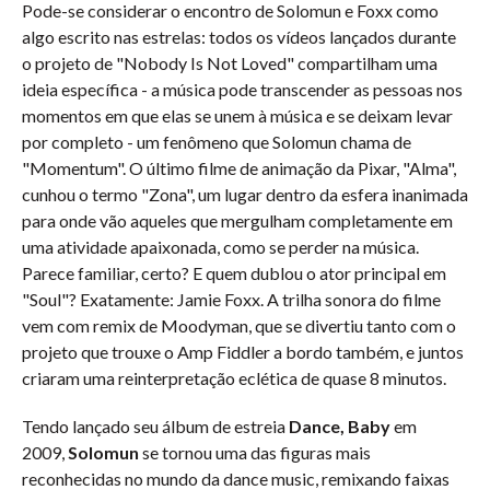
Pode-se considerar o encontro de Solomun e Foxx como
algo escrito nas estrelas: todos os vídeos lançados durante
o projeto de "Nobody Is Not Loved" compartilham uma
ideia específica - a música pode transcender as pessoas nos
momentos em que elas se unem à música e se deixam levar
por completo - um fenômeno que Solomun chama de
"Momentum". O último filme de animação da Pixar, "Alma",
cunhou o termo "Zona", um lugar dentro da esfera inanimada
para onde vão aqueles que mergulham completamente em
uma atividade apaixonada, como se perder na música.
Parece familiar, certo? E quem dublou o ator principal em
"Soul"? Exatamente: Jamie Foxx. A trilha sonora do filme
vem com remix de Moodyman, que se divertiu tanto com o
projeto que trouxe o Amp Fiddler a bordo também, e juntos
criaram uma reinterpretação eclética de quase 8 minutos.
Tendo lançado seu álbum de estreia
Dance, Baby
em
2009,
Solomun
se tornou uma das figuras mais
reconhecidas no mundo da dance music, remixando faixas