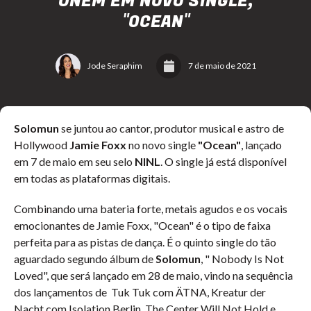
UNEM EM NOVO SINGLE,
"OCEAN"
Jode Seraphim
7 de maio de 2021
Solomun
se juntou ao cantor, produtor musical e astro de
Hollywood
Jamie Foxx
no novo single
"Ocean"
, lançado
em 7 de maio em seu selo
NINL
. O single já está disponível
em todas as plataformas digitais.
Combinando uma bateria forte, metais agudos e os vocais
emocionantes de Jamie Foxx, "Ocean" é o tipo de faixa
perfeita para as pistas de dança. É o quinto single do tão
aguardado segundo álbum de
Solomun
, " Nobody Is Not
Loved", que será lançado em 28 de maio, vindo na sequência
dos lançamentos de Tuk Tuk com ÄTNA, Kreatur der
Nacht com Isolation Berlin, The Center Will Not Hold e