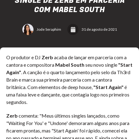
SINGLE DE ZERB EM PARCERIA
COM MABEL SOUTH
Jode Seraphim
31 de agosto de 2021
O produtor e DJ
Zerb
acaba de lançar em parceria com a
cantora e compositora
Mabel South
seu novo single
"Start
Again"
. A canção é o quarto lançamento pelo selo da Th3rd
Brain e marca sua primeira parceria com a cantora
britânica. Com elementos de deep house,
"Start Again"
é
uma faixa leve e dançante, que contagia logo nos primeiros
segundos.
Zerb
comenta: "Meus últimos singles lançados, como
"Waiting For You' e "Undone' demoraram alguns anos para
ficarem prontas, mas "Start Again' foi rápido, comecei ela
no ano passado e terminei agora esse ano. E ainda sobre a