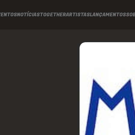
VENTOS
NOTÍCIAS
TOGETHER
ARTISTAS
LANÇAMENTOS
SO