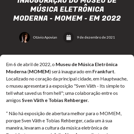
INAUGURAÇÃO DO MUSEU DE
MÚSICA ELETRÔNICA
MODERNA - MOMEM - EM 2022
Otávio Apovian
9 de dezembro de 2021
Em 6 de abril de 2022, o
Museu de Música Eletrônica
Moderna
(
MOMEM
) será inaugurado em
Frankfurt
.
Localizado no coração da principal cidade, em Hauptwache,
o museu apresentará a exposição "Sven Väth - Its simple to
tell what saved us from hell"; uma colaboração entre os
amigos
Sven Väth e Tobias Rehberger.
“ Não há exposição de abertura melhor para o MOMEM,
porque Sven Väth e Tobias Rehberger, cada um à sua
maneira, levaram a cultura da música eletrônica de