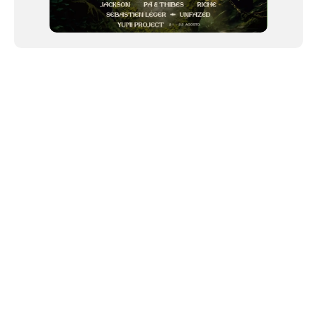
NEWSLETTER
Link copiado!
©2024 We Go Out, todos os direitos reservados. Versao 20250603.
O We Go Out e um site informativo, que publica
noticias
, novidades de