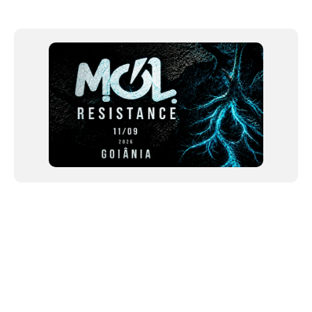
Item
1
of
12
NEWSLETTER