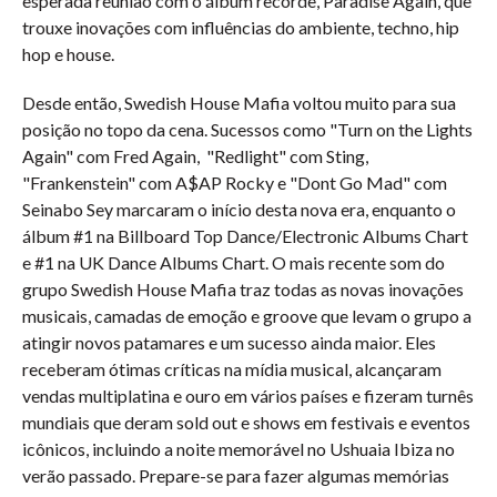
esperada reunião com o álbum recorde, Paradise Again, que
trouxe inovações com influências do ambiente, techno, hip
hop e house.
Desde então, Swedish House Mafia voltou muito para sua
posição no topo da cena. Sucessos como "Turn on the Lights
Again" com Fred Again, "Redlight" com Sting,
"Frankenstein" com A$AP Rocky e "Dont Go Mad" com
Seinabo Sey marcaram o início desta nova era, enquanto o
álbum #1 na Billboard Top Dance/Electronic Albums Chart
e #1 na UK Dance Albums Chart. O mais recente som do
grupo Swedish House Mafia traz todas as novas inovações
musicais, camadas de emoção e groove que levam o grupo a
atingir novos patamares e um sucesso ainda maior. Eles
receberam ótimas críticas na mídia musical, alcançaram
vendas multiplatina e ouro em vários países e fizeram turnês
mundiais que deram sold out e shows em festivais e eventos
icônicos, incluindo a noite memorável no Ushuaia Ibiza no
verão passado. Prepare-se para fazer algumas memórias