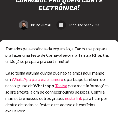
CARNAVAL PRA QUEM CURTE
ELETRÔNICA!
Bruno Zuccari
18 de janeiro de 2023
Tomados pela essência da expansão, a
Tantsa
se prepara
pra fazer uma festa de Carnaval agora, a
Tantsa Khoptja
,
então já se prepara pra curtir muito!
Caso tenha alguma dúvida que não falamos aqui, mande
um
WhatsApp para esse número
e participe também do
nosso grupo de
Whatsapp
Tantsa
para mais informações
sobre a festa, além de conhecer outras pessoas. Confira
mais sobre nossos outros grupos
neste link
para ficar por
dentro de todas as festas e ter acesso a benefícios
exclusivos!