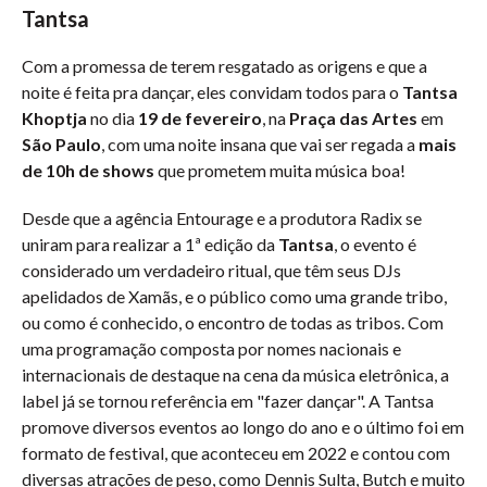
Tantsa
Com a promessa de terem resgatado as origens e que a
noite é feita pra dançar, eles convidam todos para o
Tantsa
Khoptja
no dia
19 de fevereiro
, na
Praça das Artes
em
São Paulo
, com uma noite insana que vai ser regada a
mais
de 10h de shows
que prometem muita música boa!
Desde que a agência Entourage e a produtora Radix se
uniram para realizar a 1ª edição da
Tantsa
, o evento é
considerado um verdadeiro ritual, que têm seus DJs
apelidados de Xamãs, e o público como uma grande tribo,
ou como é conhecido, o encontro de todas as tribos. Com
uma programação composta por nomes nacionais e
internacionais de destaque na cena da música eletrônica, a
label já se tornou referência em "fazer dançar". A Tantsa
promove diversos eventos ao longo do ano e o último foi em
formato de festival, que aconteceu em 2022 e contou com
diversas atrações de peso, como Dennis Sulta, Butch e muito