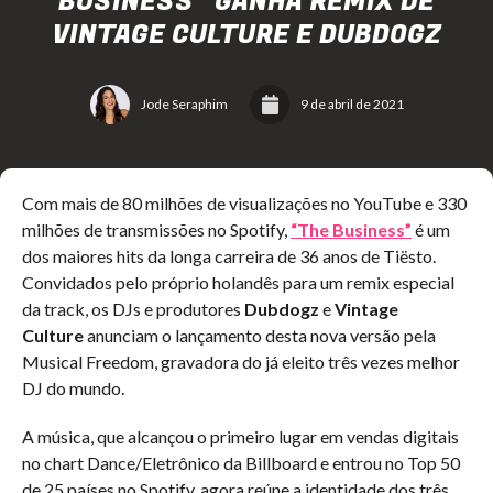
BUSINESS” GANHA REMIX DE
VINTAGE CULTURE E DUBDOGZ
Jode Seraphim
9 de abril de 2021
Com mais de 80 milhões de visualizações no YouTube e 330
milhões de transmissões no Spotify,
“The Business”
é um
dos maiores hits da longa carreira de 36 anos de Tiësto.
Convidados pelo próprio holandês para um remix especial
da track, os DJs e produtores
Dubdogz
e
Vintage
Culture
anunciam o lançamento desta nova versão pela
Musical Freedom, gravadora do já eleito três vezes melhor
DJ do mundo.
A música, que alcançou o primeiro lugar em vendas digitais
no chart Dance/Eletrônico da Billboard e entrou no Top 50
de 25 países no Spotify, agora reúne a identidade dos três