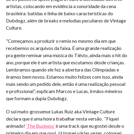
artistas, colocando em evidência a sonoridade da cena
brasileira: batidas e linha de baixo características do
Dubdogz, além de breaks e melodias peculiares de Vintage
Culture.
“Começamos a produzir o remix no mesmo dia em que
recebemos os arquivos da faixa. É uma grande realização
pra gente remixar uma música do Tiësto, ainda mais o hit do
ano, porque ele é um artista que escutamos desde crianças.
Lembramos quando ele fez a abertura das Olimpíadas e
éramos bem novos. Estamos muito felizes com isso, ainda
mais sendo um pedido dele, então é uma realização pessoal
e profissional”, explicam Marcos e Lucas, irmãos mineiros
que formam a dupla Dubdogz.
O sul mato-grossense Lukas Ruiz aka Vintage Culture
declara que é uma honra trabalhar nesta versão. “Fiquei
animado!
‘The Business’
é uma track que eu gostei desde o
primeiro dia em que ouvi. Já toquei várias vezes, coloquei