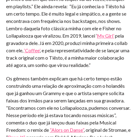
em playlists.” Ele ainda revela: “Eu já conhecia o Tiësto há
um certo tempo. Ele é muito legal e simpático, e a gente se
encontrava com frequência nos backstages, nos shows.
Lembro daquela foto clássica minha com ele e Fisher no
Lollapalooza que viralizou. Em 2019, lancei ‘
My Girl’
pela
gravadora dele. Já em 2020, produzi minha primeira collab
com ele,
‘Coffee’
, e pela representatividade de se lançar uma
track original com o Tiësto, é a minha maior colaboração
até agora, um sonho que virou realidade.”
Os gêmeos também explicam que há certo tempo estão
construindo uma relação de aproximação com o holandês
que já ganhou um Grammy e que o artista sempre solicita
faixas dos irmãos para serem lançadas em sua gravadora.
“Encontramos com ele no Lollapalooza, pudemos conversar.
Nesse período ele já estava tocando nossas músicas”,
comenta o duo que já lançou duas faixas pela Musical
Freedom: o remix de
“Alors on Danse”
, original de Stromae, e