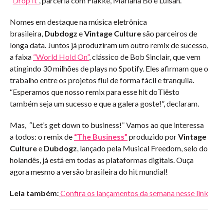
“
Drop It”
, parceria com Flakkë, Mariana Bo e Luisah.
Nomes em destaque na música eletrônica
brasileira,
Dubdogz
e
Vintage Culture
são parceiros de
longa data. Juntos já produziram um outro remix de sucesso,
a faixa
“World Hold On”
, clássico de Bob Sinclair, que vem
atingindo 30 milhões de plays no Spotify. Eles afirmam que o
trabalho entre os projetos flui de forma fácil e tranquila.
“Esperamos que nosso remix para esse hit doTiësto
também seja um sucesso e que a galera goste!”, declaram.
Mas, “Let’s get down to business!” Vamos ao que interessa
a todos: o remix de
“The Business”
produzido por
Vintage
Culture
e
Dubdogz
, lançado pela Musical Freedom, selo do
holandês, já está em todas as plataformas digitais. Ouça
agora mesmo a versão brasileira do hit mundial!
Leia também:
Confira os lançamentos da semana nesse link