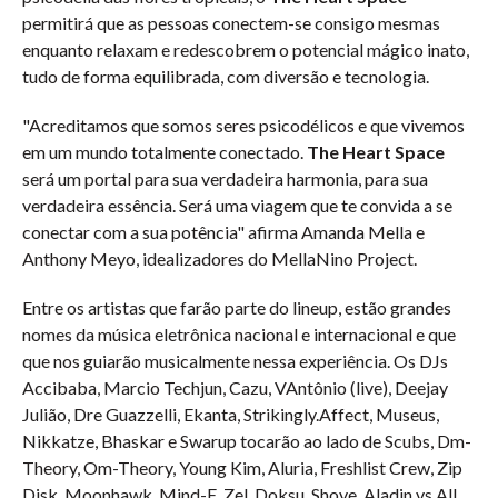
permitirá que as pessoas conectem-se consigo mesmas
enquanto relaxam e redescobrem o potencial mágico inato,
tudo de forma equilibrada, com diversão e tecnologia.
"Acreditamos que somos seres psicodélicos e que vivemos
em um mundo totalmente conectado.
The Heart Space
será um portal para sua verdadeira harmonia, para sua
verdadeira essência. Será uma viagem que te convida a se
conectar com a sua potência" afirma Amanda Mella e
Anthony Meyo, idealizadores do MellaNino Project.
Entre os artistas que farão parte do lineup, estão grandes
nomes da música eletrônica nacional e internacional e que
que nos guiarão musicalmente nessa experiência. Os DJs
Accibaba, Marcio Techjun, Cazu, VAntônio (live), Deejay
Julião, Dre Guazzelli, Ekanta, Strikingly.Affect, Museus,
Nikkatze, Bhaskar e Swarup tocarão ao lado de Scubs, Dm-
Theory, Om-Theory, Young Kim, Aluria, Freshlist Crew, Zip
Disk, Moonhawk, Mind-E, Zel, Doksu, Shove, Aladin vs All