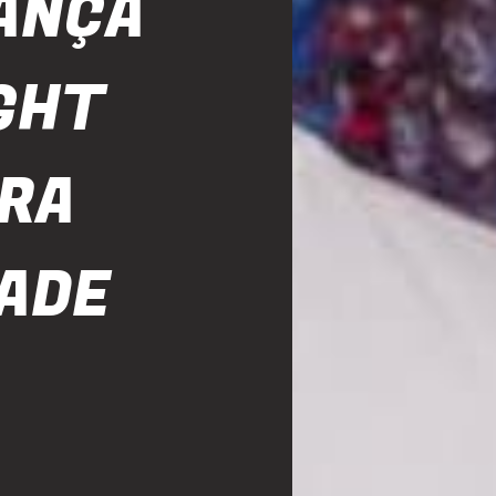
ANÇA
GHT
ORA
ADE