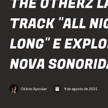
THE OTHERZ L
TRACK "ALL NI
LONG" E EXPL
NOVA SONORID
Otávio Apovian
9 de agosto de 2021