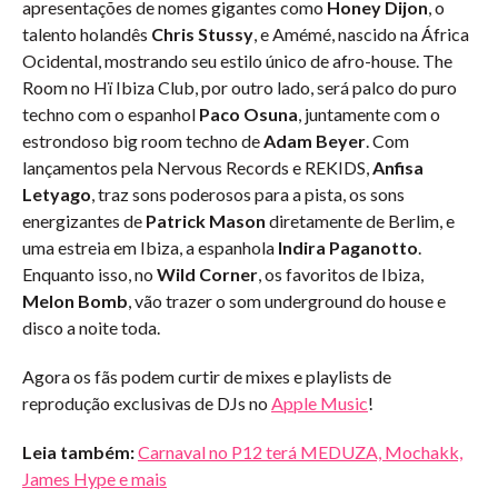
apresentações de nomes gigantes como
Honey Dijon
, o
talento holandês
Chris Stussy
, e Amémé, nascido na África
Ocidental, mostrando seu estilo único de afro-house. The
Room no Hï Ibiza Club, por outro lado, será palco do puro
techno com o espanhol
Paco Osuna
, juntamente com o
estrondoso big room techno de
Adam Beyer
. Com
lançamentos pela Nervous Records e REKIDS,
Anfisa
Letyago
, traz sons poderosos para a pista, os sons
energizantes de
Patrick Mason
diretamente de Berlim, e
uma estreia em Ibiza, a espanhola
Indira Paganotto
.
Enquanto isso, no
Wild Corner
, os favoritos de Ibiza,
Melon Bomb
, vão trazer o som underground do house e
disco a noite toda.
Agora os fãs podem curtir de mixes e playlists de
reprodução exclusivas de DJs no
Apple Music
!
Leia também:
Carnaval no P12 terá MEDUZA, Mochakk,
James Hype e mais