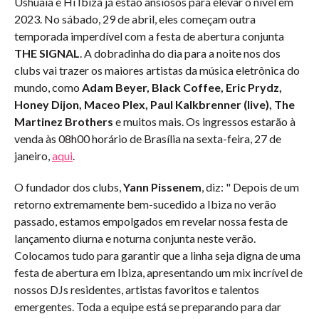
Ushuaïa e Hï Ibiza já estão ansiosos para elevar o nível em
2023. No sábado, 29 de abril, eles começam outra
temporada imperdível com a festa de abertura conjunta
THE SIGNAL
. A dobradinha do dia para a noite nos dos
clubs vai trazer os maiores artistas da música eletrônica do
mundo, como
Adam Beyer, Black Coffee, Eric Prydz,
Honey Dijon, Maceo Plex, Paul Kalkbrenner (live), The
Martinez Brothers
e muitos mais. Os ingressos estarão à
venda às 08h00 horário de Brasília na sexta-feira, 27 de
janeiro,
aqui
.
O fundador dos clubs,
Yann Pissenem
, diz: " Depois de um
retorno extremamente bem-sucedido a Ibiza no verão
passado, estamos empolgados em revelar nossa festa de
lançamento diurna e noturna conjunta neste verão.
Colocamos tudo para garantir que a linha seja digna de uma
festa de abertura em Ibiza, apresentando um mix incrível de
nossos DJs residentes, artistas favoritos e talentos
emergentes. Toda a equipe está se preparando para dar