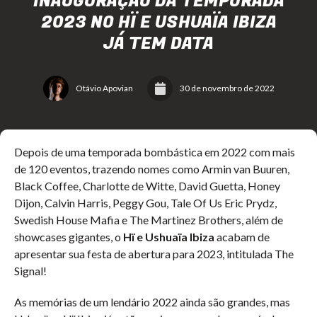
INAUGURAÇÃO DA TEMPORADA
2023 NO HÏ E USHUAÏA IBIZA
JÁ TEM DATA
Otávio Apovian
30 de novembro de 2022
Depois de uma temporada bombástica em 2022 com mais
de 120 eventos, trazendo nomes como Armin van Buuren,
Black Coffee, Charlotte de Witte, David Guetta, Honey
Dijon, Calvin Harris, Peggy Gou, Tale Of Us Eric Prydz,
Swedish House Mafia e The Martinez Brothers, além de
showcases gigantes, o
Hï e Ushuaïa Ibiza
acabam de
apresentar sua festa de abertura para 2023, intitulada The
Signal!
As memórias de um lendário 2022 ainda são grandes, mas