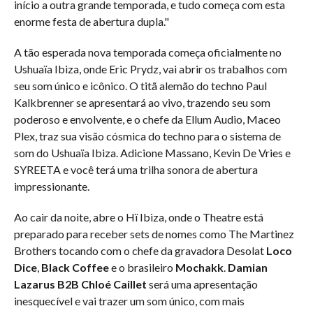
início a outra grande temporada, e tudo começa com esta
enorme festa de abertura dupla."
A tão esperada nova temporada começa oficialmente no
Ushuaïa Ibiza, onde Eric Prydz, vai abrir os trabalhos com
seu som único e icônico. O titã alemão do techno Paul
Kalkbrenner se apresentará ao vivo, trazendo seu som
poderoso e envolvente, e o chefe da Ellum Audio, Maceo
Plex, traz sua visão cósmica do techno para o sistema de
som do Ushuaïa Ibiza. Adicione Massano, Kevin De Vries e
SYREETA e você terá uma trilha sonora de abertura
impressionante.
Ao cair da noite, abre o Hï Ibiza, onde o Theatre está
preparado para receber sets de nomes como The Martinez
Brothers tocando com o chefe da gravadora Desolat
Loco
Dice
,
Black Coffee
e o brasileiro
Mochakk
.
Damian
Lazarus B2B Chloé Caillet
será uma apresentação
inesquecível e vai trazer um som único, com mais