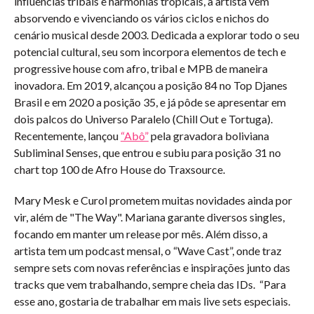
influências tribais e harmonias tropicais, a artista vem
absorvendo e vivenciando os vários ciclos e nichos do
cenário musical desde 2003. Dedicada a explorar todo o seu
potencial cultural, seu som incorpora elementos de tech e
progressive house com afro, tribal e MPB de maneira
inovadora. Em 2019, alcançou a posição 84 no Top Djanes
Brasil e em 2020 a posição 35, e já pôde se apresentar em
dois palcos do Universo Paralelo (Chill Out e Tortuga).
Recentemente, lançou
“Abô”
pela gravadora boliviana
Subliminal Senses, que entrou e subiu para posição 31 no
chart top 100 de Afro House do Traxsource.
Mary Mesk e Curol prometem muitas novidades ainda por
vir, além de "The Way". Mariana garante diversos singles,
focando em manter um release por mês. Além disso, a
artista tem um podcast mensal, o “Wave Cast”, onde traz
sempre sets com novas referências e inspirações junto das
tracks que vem trabalhando, sempre cheia das IDs. “Para
esse ano, gostaria de trabalhar em mais live sets especiais.