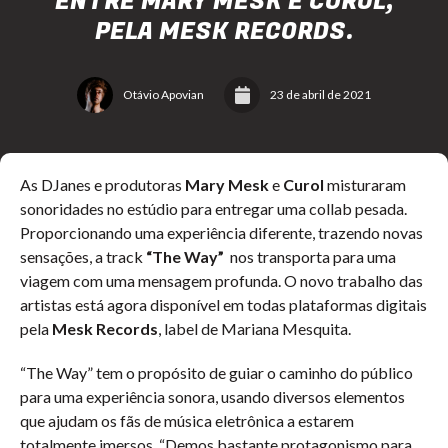
ENTRE MARY MESK E CUROL,
PELA MESK RECORDS.
Otávio Apovian
23 de abril de 2021
As DJanes e produtoras
Mary Mesk
e
Curol
misturaram
sonoridades no estúdio para entregar uma collab pesada.
Proporcionando uma experiência diferente, trazendo novas
sensações, a track
“The Way”
nos transporta para uma
viagem com uma mensagem profunda. O novo trabalho das
artistas está agora disponível em todas plataformas digitais
pela
Mesk Records
, label de Mariana Mesquita.
“The Way” tem o propósito de guiar o caminho do público
para uma experiência sonora, usando diversos elementos
que ajudam os fãs de música eletrônica a estarem
totalmente imersos. “Demos bastante protagonismo para