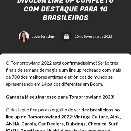
DIVULGA LINE UP COMPLETO
COM DESTAQUE PARA 10
BRASILEIROS
Jode Seraphim
10 de fevereiro de 2022
O Tomorrowland 2022 está confirmadíssimo! Serão três
finais de semana de magia e um line up recheado com mais
de 700 dos melhores artistas eletrônicos do mundo se
apresentando em 14 palcos diferentes em Boom.
Garanta já seu ingresso para Tomorrowland 2023!
O destaque fica para o orgulho de ver
dez brasileiros no
line up do Tomorrowland 2022: Vintage Culture, Alok,
ANNA, Carola, Cat Dealers, Dubdogz, Chemical Surf,
KVSH, Pontifexx e Nuzb!
A escalação completa do