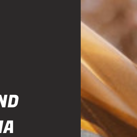
ND
MA