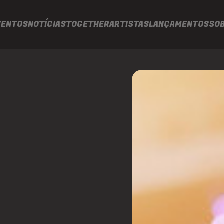
VENTOS
NOTÍCIAS
TOGETHER
ARTISTAS
LANÇAMENTOS
SO