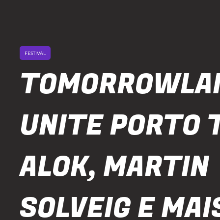
FESTIVAL
TOMORROWLA
UNITE PORTO 
ALOK, MARTIN
SOLVEIG E MAI