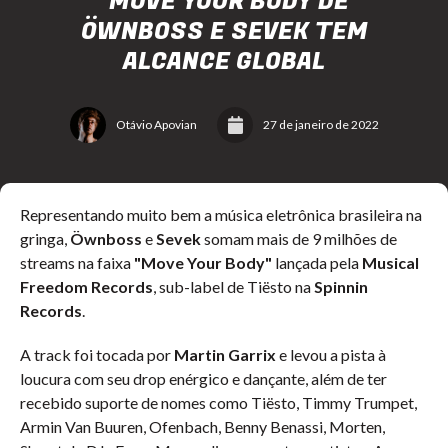
"MOVE YOUR BODY DE
ÖWNBOSS E SEVEK TEM
ALCANCE GLOBAL
Otávio Apovian
27 de janeiro de 2022
Representando muito bem a música eletrônica brasileira na
gringa,
Öwnboss
e
Sevek
somam mais de 9 milhões de
streams na faixa
"Move Your Body"
lançada pela
Musical
Freedom Records
, sub-label de Tiësto na
Spinnin
Records
.
A track foi tocada por
Martin Garrix
e levou a pista à
loucura com seu drop enérgico e dançante, além de ter
recebido suporte de nomes como Tiësto, Timmy Trumpet,
Armin Van Buuren, Ofenbach, Benny Benassi, Morten,