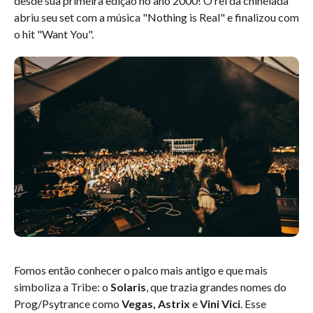
desde sua primeira edição no ano 2000! O rei da chinelada
abriu seu set com a música "Nothing is Real" e finalizou com
o hit "Want You".
Fomos então conhecer o palco mais antigo e que mais
simboliza a Tribe: o
Solaris
, que trazia grandes nomes do
Prog/Psytrance como
Vegas, Astrix
e
Vini Vici
. Esse