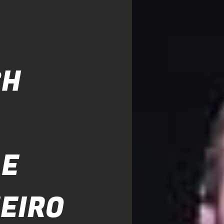
SH
 E
MEIRO