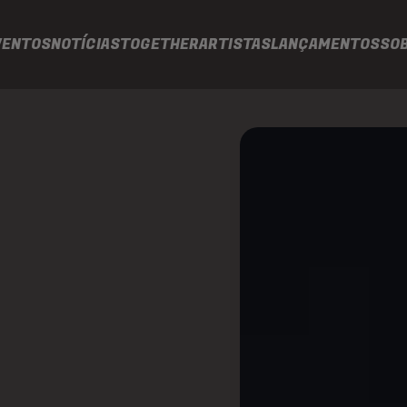
VENTOS
NOTÍCIAS
TOGETHER
ARTISTAS
LANÇAMENTOS
SO