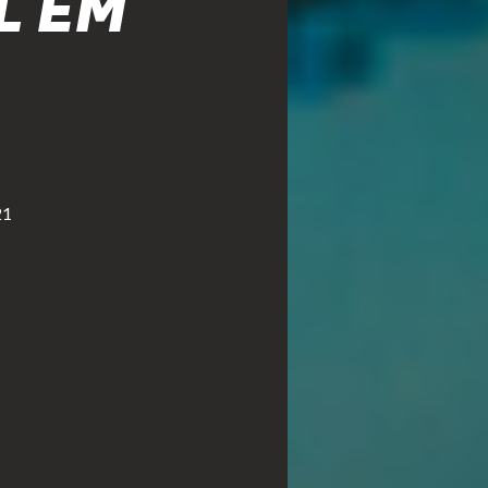
L EM
21