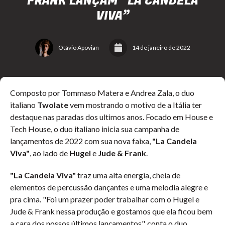
FRANK LANÇAM “LA CANDELA
VIVA”
Otávio Apovian
14 de janeiro de 2022
Composto por
Tommaso Matera e Andrea Zala, o duo
italiano
Twolate
vem mostrando o motivo de a Itália ter
destaque nas paradas dos ultimos anos. Focado em House e
Tech House, o duo italiano inicia sua campanha de
lançamentos de 2022 com sua nova faixa,
"La Candela
Viva"
, ao lado de
Hugel
e
Jude & Frank
.
"La Candela Viva"
traz uma alta energia, cheia de
elementos de percussão dançantes e uma melodia alegre e
pra cima. "Foi um prazer poder trabalhar com o Hugel e
Jude & Frank nessa produção e gostamos que ela ficou bem
a cara dos nossos últimos lançamentos", conta o duo