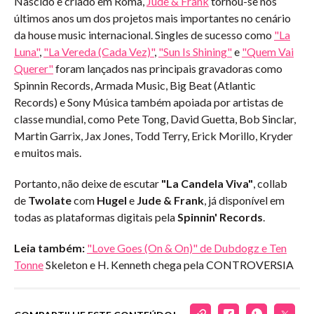
Nascido e criado em Roma,
Jude & Frank
tornou-se nos
últimos anos um dos projetos mais importantes no cenário
da house music internacional. Singles de sucesso como
"La
Luna"
,
"La Vereda (Cada Vez)"
,
"Sun Is Shining"
e
"Quem Vai
Querer"
foram lançados nas principais gravadoras como
Spinnin Records, Armada Music, Big Beat (Atlantic
Records) e Sony Música também apoiada por artistas de
classe mundial, como Pete Tong, David Guetta, Bob Sinclar,
Martin Garrix, Jax Jones, Todd Terry, Erick Morillo, Kryder
e muitos mais.
Portanto, não deixe de escutar
"La Candela Viva"
, collab
de
Twolate
com
Hugel
e
Jude & Frank
, já disponível em
todas as plataformas digitais pela
Spinnin' Records
.
Leia também:
"Love Goes (On & On)" de Dubdogz e Ten
Tonne
Skeleton e H. Kenneth chega pela CONTROVERSIA