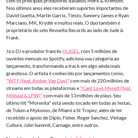
com os principais produtores italianos Merk & Kremont.
Nos últimos anos eles receberam suportes importantes de
David Guetta, Martin Garrix, Tiesto, Sunnery James e Ryan
Marciano, MK, Kryder e muitos mais. O duo também é
proprietário do selo Revuelta Records ao lado de Jude &
Frank.
Já o DJ e produtor francês
HUGEL
, com 5 milhões de
ouvintes mensais no Spotify, adiciona sua categoria ao
lançamento, transformando a track em algo ainda mais
grandioso. O artista é conhecido por lançamentos como,
"WTF (feat. Amber Van Day)"
com mais de 220 milhões de
streams em todas as plataformas e
"Cant Love Myself (feat.
Mishaal & LPW)"
com mais de 13 milhões de plays. Seu
último hit "Morenita" está sendo tocado em todas as festas,
de Tulum a Mykonos, de Miami a St Tropez, além de ter
recebido o apoio de Diplo, Fisher, Roger Sanchez, Vintage
Culture, John Summit, Carnage, entre outros.