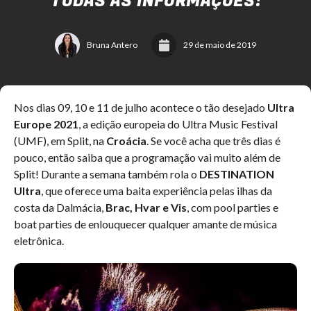
TODAS AS INFORMAÇÕES!
Bruna Antero
29 de maio de 2019
Nos dias 09, 10 e 11 de julho acontece o tão desejado
Ultra
Europe 2021
, a edição europeia do Ultra Music Festival
(UMF), em Split, na
Croácia
. Se você acha que três dias é
pouco, então saiba que a programação vai muito além de
Split! Durante a semana também rola o
DESTINATION
Ultra
, que oferece uma baita experiência pelas ilhas da
costa da Dalmácia,
Brac, Hvar e Vis
, com pool parties e
boat parties de enlouquecer qualquer amante de música
eletrônica.