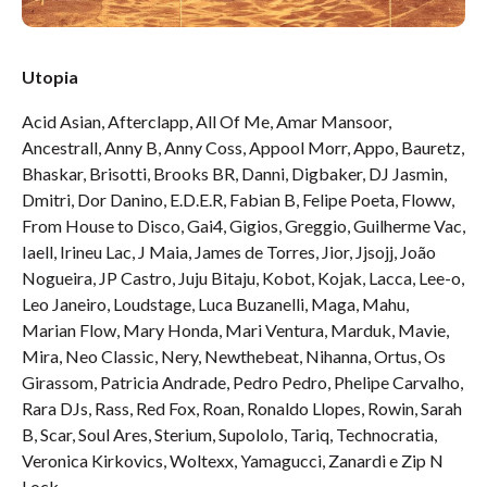
Utopia
Acid Asian, Afterclapp, All Of Me, Amar Mansoor,
Ancestrall, Anny B, Anny Coss, Appool Morr, Appo, Bauretz,
Bhaskar, Brisotti, Brooks BR, Danni, Digbaker, DJ Jasmin,
Dmitri, Dor Danino, E.D.E.R, Fabian B, Felipe Poeta, Floww,
From House to Disco, Gai4, Gigios, Greggio, Guilherme Vac,
Iaell, Irineu Lac, J Maia, James de Torres, Jior, Jjsojj, João
Nogueira, JP Castro, Juju Bitaju, Kobot, Kojak, Lacca, Lee-o,
Leo Janeiro, Loudstage, Luca Buzanelli, Maga, Mahu,
Marian Flow, Mary Honda, Mari Ventura, Marduk, Mavie,
Mira, Neo Classic, Nery, Newthebeat, Nihanna, Ortus, Os
Girassom, Patricia Andrade, Pedro Pedro, Phelipe Carvalho,
Rara DJs, Rass, Red Fox, Roan, Ronaldo Llopes, Rowin, Sarah
B, Scar, Soul Ares, Sterium, Supololo, Tariq, Technocratia,
Veronica Kirkovics, Woltexx, Yamagucci, Zanardi e Zip N
Lock.