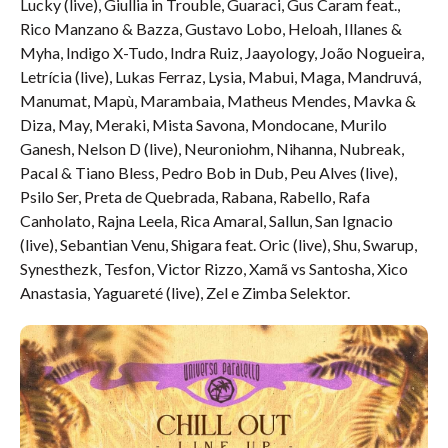
Lucky (live), Giullia in Trouble, Guaraci, Gus Caram feat.,
Rico Manzano & Bazza, Gustavo Lobo, Heloah, Illanes &
Myha, Indigo X-Tudo, Indra Ruiz, Jaayology, João Nogueira,
Letrícia (live), Lukas Ferraz, Lysia, Mabui, Maga, Mandruvá,
Manumat, Mapù, Marambaia, Matheus Mendes, Mavka &
Diza, May, Meraki, Mista Savona, Mondocane, Murilo
Ganesh, Nelson D (live), Neuroniohm, Nihanna, Nubreak,
Pacal & Tiano Bless, Pedro Bob in Dub, Peu Alves (live),
Psilo Ser, Preta de Quebrada, Rabana, Rabello, Rafa
Canholato, Rajna Leela, Rica Amaral, Sallun, San Ignacio
(live), Sebantian Venu, Shigara feat. Oric (live), Shu, Swarup,
Synesthezk, Tesfon, Victor Rizzo, Xamã vs Santosha, Xico
Anastasia, Yaguareté (live), Zel e Zimba Selektor.