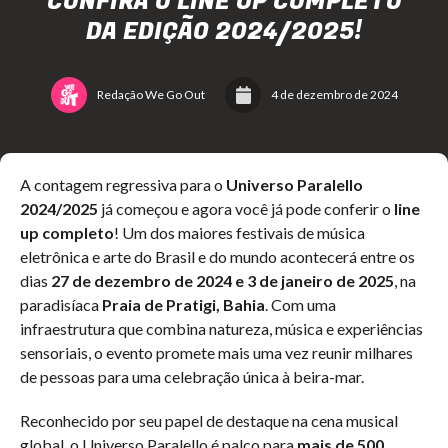
CONFIRA O LINE UP COMPLETO
DA EDIÇÃO 2024/2025!
Redação We Go Out
4 de dezembro de 2024
A contagem regressiva para o
Universo Paralello
2024/2025
já começou e agora você já pode conferir o
line
up completo
! Um dos maiores festivais de música
eletrônica e arte do Brasil e do mundo acontecerá entre os
dias
27 de dezembro de 2024 e 3 de janeiro de 2025
, na
paradisíaca
Praia de Pratigi, Bahia
. Com uma
infraestrutura que combina natureza, música e experiências
sensoriais, o evento promete mais uma vez reunir milhares
de pessoas para uma celebração única à beira-mar.
Reconhecido por seu papel de destaque na cena musical
global, o Universo Paralello é palco para
mais de 500