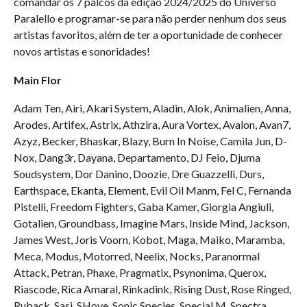
comandar os 7 palcos da edição 2024/2025 do Universo
Paralello e programar-se para não perder nenhum dos seus
artistas favoritos, além de ter a oportunidade de conhecer
novos artistas e sonoridades!
Main Flor
Adam Ten, Airi, Akari System, Aladin, Alok, Animalien, Anna,
Arodes, Artifex, Astrix, Athzira, Aura Vortex, Avalon, Avan7,
Azyz, Becker, Bhaskar, Blazy, Burn In Noise, Camila Jun, D-
Nox, Dang3r, Dayana, Departamento, DJ Feio, Djuma
Soudsystem, Dor Danino, Doozie, Dre Guazzelli, Durs,
Earthspace, Ekanta, Element, Evil Oil Manm, Fel C, Fernanda
Pistelli, Freedom Fighters, Gaba Kamer, Giorgia Angiuli,
Gotalien, Groundbass, Imagine Mars, Inside Mind, Jackson,
James West, Joris Voorn, Kobot, Maga, Maiko, Maramba,
Meca, Modus, Motorred, Neelix, Nocks, Paranormal
Attack, Petran, Phaxe, Pragmatix, Psynonima, Querox,
Riascode, Rica Amaral, Rinkadink, Rising Dust, Rose Ringed,
Ruback, Sasi, SHove, Sonic Species, Special M, Spectra