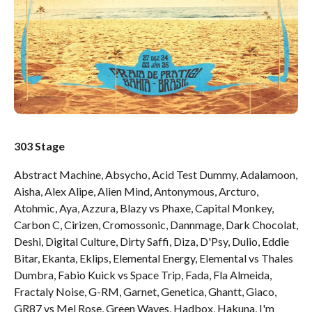
303 Stage
Abstract Machine, Absycho, Acid Test Dummy, Adalamoon,
Aisha, Alex Alipe, Alien Mind, Antonymous, Arcturo,
Atohmic, Aya, Azzura, Blazy vs Phaxe, Capital Monkey,
Carbon C, Cirizen, Cromossonic, Dannmage, Dark Chocolat,
Deshi, Digital Culture, Dirty Saffi, Diza, D'Psy, Dulio, Eddie
Bitar, Ekanta, Eklips, Elemental Energy, Elemental vs Thales
Dumbra, Fabio Kuick vs Space Trip, Fada, Fla Almeida,
Fractaly Noise, G-RM, Garnet, Genetica, Ghantt, Giaco,
GR87 vs Mel Rose, Green Waves, Hadbox, Hakuna, I'm