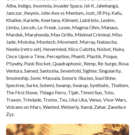
Atha, Indigo, Insomnia, Invader Space, Ish K, Jahnhangá,
Janczur, Jheynix, John Axe vs Mentum, Josh, JR Psy, Kafu,
Khaline, Karielle, Keertana, Kliment, Labirinto, Leohm,
Limbu, Lincoln, Lo-Freak, Losen, Magma Ohm, Manaus,
Marduk, Maryhonda, Max Grillo, Minimal Criminal, Miss
Jade, Moksha, Montech, Movment, Murray, Natascha,
Neelix (retro set), Nevermind, Nico Culotta, Nobot, Nuky,
Once Upon a Time, Perception, Phantt, Plastik, Psique,
P5ywhy, Punk Rocket, Quadraphonic, Remp, Re-Surge, Rosa
Ventura, Samed, Santosha, Sevenfold, Sighter, Singularity,
Smokeship, Sonic Massala, Sonoric Illusion, Soul Shine,
Spectree, Surke, Sutemi, Swamp, Swarup, Synthatic, Thallom,
The First Stone, Thiago Ferro, Tijah, Timmi Sun, Toto,
Traxon, Trindade, Tromo, Txu, Uka Uka, Venus, Visor Wars,
Volcano on Mars, Wanted, Weberly, Xamã, Zahar, Zanella e
Zyz.