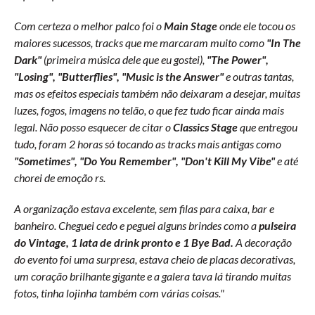
Com certeza o melhor palco foi o
Main Stage
onde ele tocou os
maiores sucessos, tracks que me marcaram muito como
"In The
Dark"
(primeira música dele que eu gostei),
"The Power",
"Losing", "Butterflies", "Music is the Answer"
e outras tantas,
mas os efeitos especiais também não deixaram a desejar, muitas
luzes, fogos, imagens no telão, o que fez tudo ficar ainda mais
legal. Não posso esquecer de citar o
Classics Stage
que entregou
tudo, foram 2 horas só tocando as tracks mais antigas como
"Sometimes", "Do You Remember", "Don't Kill My Vibe"
e até
chorei de emoção rs.
A organização estava excelente, sem filas para caixa, bar e
banheiro. Cheguei cedo e peguei alguns brindes como a
pulseira
do Vintage, 1 lata de drink pronto e 1 Bye Bad.
A decoração
do evento foi uma surpresa, estava cheio de placas decorativas,
um coração brilhante gigante e a galera tava lá tirando muitas
fotos, tinha lojinha também com várias coisas."