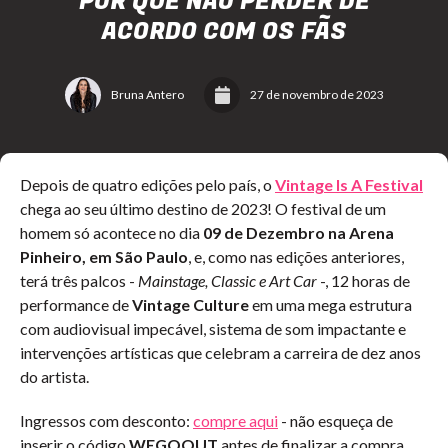
POR QUE NÃO PERDER DE
ACORDO COM OS FÃS
Bruna Antero
27 de novembro de 2023
Depois de quatro edições pelo país, o
Vintage Is A Festival
chega ao seu último destino de 2023! O
festival de um
homem só acontece no dia
09 de Dezembro na Arena
Pinheiro, em São Paulo
, e, como nas edições anteriores,
terá
três palcos -
Mainstage, Classic e Art Car
-, 12 horas de
performance de
Vintage Culture
em uma mega estrutura
com audiovisual impecável, sistema de som impactante e
intervenções artísticas que celebram a carreira de dez anos
do artista.
Ingressos com desconto:
compre aqui
- não esqueça de
inserir o código
WEGOOUT
antes de finalizar a compra