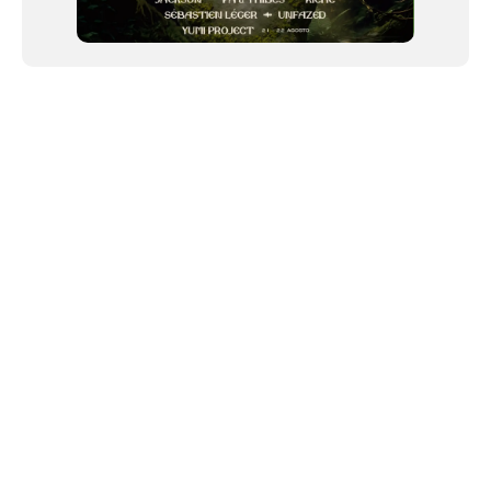
NEWSLETTER
Link copiado!
©2024 We Go Out, todos os direitos reservados. Versao 20250603.
O We Go Out e um site informativo, que publica
noticias
, novidades de