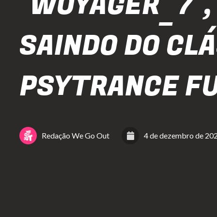
"WOYAGER_7",
SAINDO DO CL
PSYTRANCE FU
Redação We Go Out
4 de dezembro de 20