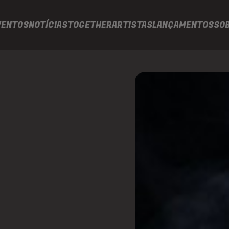
VENTOS
NOTÍCIAS
TOGETHER
ARTISTAS
LANÇAMENTOS
SO