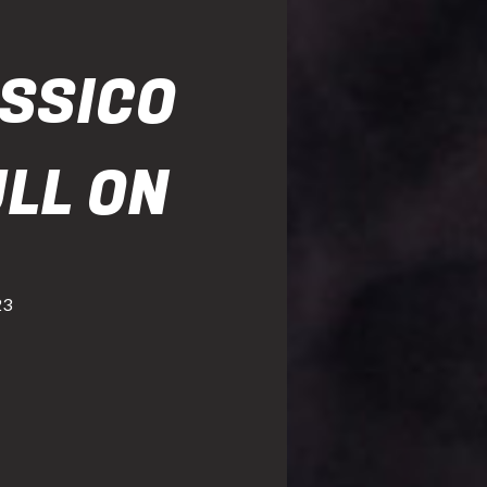
ÁSSICO
LL ON
23