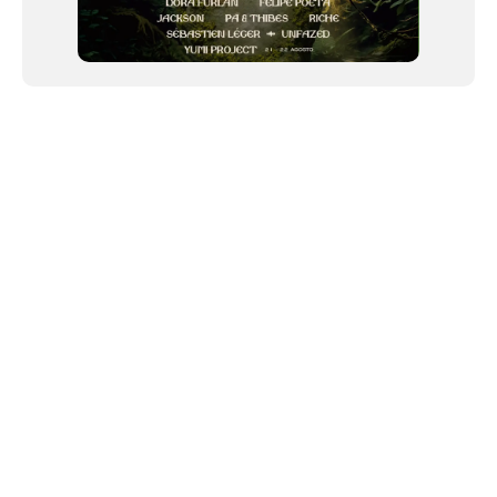
NEWSLETTER
Link copiado!
©2024 We Go Out, todos os direitos reservados. Versao 20250603.