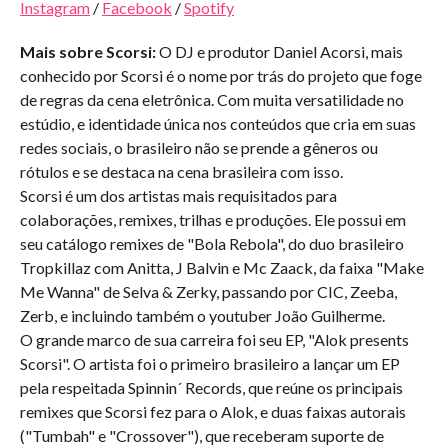
Instagram
/
Facebook
/
Spotify
Mais sobre Scorsi:
O DJ e produtor Daniel Acorsi, mais
conhecido por Scorsi é o nome por trás do projeto que foge
de regras da cena eletrônica. Com muita versatilidade no
estúdio, e identidade única nos conteúdos que cria em suas
redes sociais, o brasileiro não se prende a gêneros ou
rótulos e se destaca na cena brasileira com isso.
Scorsi é um dos artistas mais requisitados para
colaborações, remixes, trilhas e produções. Ele possui em
seu catálogo remixes de "Bola Rebola", do duo brasileiro
Tropkillaz com Anitta, J Balvin e Mc Zaack, da faixa "Make
Me Wanna" de Selva & Zerky, passando por CIC, Zeeba,
Zerb, e incluindo também o youtuber João Guilherme.
O grande marco de sua carreira foi seu EP, "Alok presents
Scorsi". O artista foi o primeiro brasileiro a lançar um EP
pela respeitada Spinnin´ Records, que reúne os principais
remixes que Scorsi fez para o Alok, e duas faixas autorais
("Tumbah" e "Crossover"), que receberam suporte de