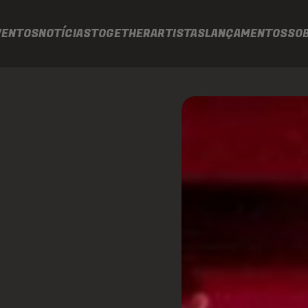
VENTOS
NOTÍCIAS
TOGETHER
ARTISTAS
LANÇAMENTOS
SO