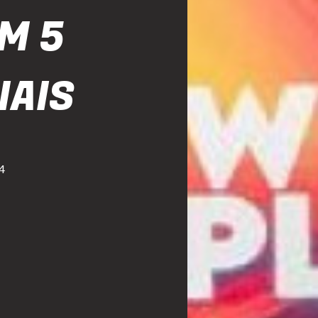
M 5
IAIS
4