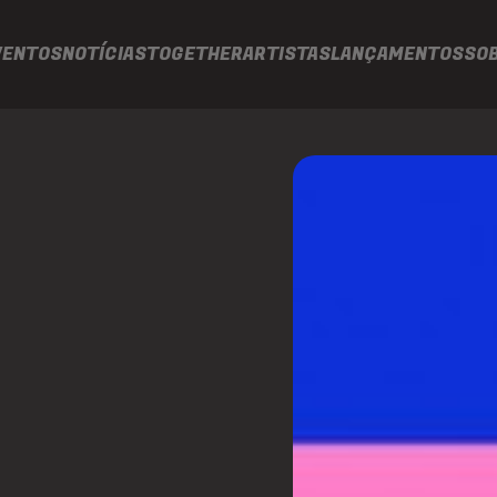
VENTOS
NOTÍCIAS
TOGETHER
ARTISTAS
LANÇAMENTOS
SO