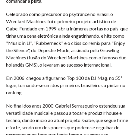
comandar a pista.
Celebrado como precursor do psytrance no Brasil, o
Wrecked Machines foi o primeiro projeto artístico de
Gabe. Fundado em 1999, abriu inúmeras portas no país, que
tinha uma cena eletrônica ainda engatinhando, e hits como
"Music in U", "Rubberneck" e o clássico remix para "Enjoy
the Silence", do Depeche Mode, assinado pelo Growling
Machines (fusão do Wrecked Machines com o famoso duo
holandês GMS), o levaram ao sucesso internacional.
Em 2006, chegou a figurar no Top 100 da DJ Mag, no 55º
lugar, tornando-se um dos primeiros brasileiros a pintar no
ranking.
No final dos anos 2000, Gabriel Serrasqueiro estendeu sua
versatilidade musical e passou a tocar e produzir house e
techno, dando início ao atual projeto, Gabe, que segue firme
e forte, sendo um dos poucos que podem se orgulhar de
permanecer no topo por tanto tempo, e sempre se