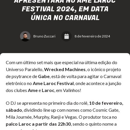
APRESENTARÁ NO AME LAROC
FESTIVAL 2024, EM DATA
ÚNICA NO CARNAVAL
Bruno Zuccari
8 de fevereiro de 2024
Com um último set mais que especial na última edição do
Universo Paralello,
Wrecked Machines
, o icônico projeto
de psytrance de
Gabe
, está de volta para agitar o Carnaval
eletrônico no
Ame Laroc Festival
, onde acontece a junção
dos clubes
Ame
e
Laroc
, em Valinhos!
O DJ se apresenta no primeiro dia do rolê,
10 de fevereiro,
sábado
, dividindo line up com nomes como Cosmic Gate,
Mila Journée, Murphy, Ranji e Vegas. O produtor toca no
palco Laroc a partir das 22h30
, sendo o quinto nome a