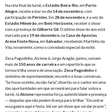
Na reta final da turnê, o
Estádio Beira-Rio
, em
Porto
Alegre
, recebe a
tour
no dia
14 de novembro
, com
participação de
Péricles
. Em
28 de novembro
, é a vez do
Estádio Mineirão
, em
Belo Horizonte
, receber o show
com a presença de
Gilberto Gil
. O último show do ano está
marcado para
19 de dezembro
, na
Casa de Apostas
Arena Fonte Nova
, em
Salvador
, recebendo Martinho da
Vila, novamente, como o convidado especial da noite.
Zeca Pagodinho, Alcione & Jorge Aragão, juntos, somam
mais de
150 anos de carreira
e um repertório que se
tornou trilha sonora de uma nação.
Zeca Pagodinho
é
sinônimo de espontaneidade, encontro e boas conversas.
“Se fosse sozinho, eu não faria", divertiu-se o cantor em uma
das oportunidades em que se reuniram para falar sobre a
turnê. Já
Alcione
representa força, autenticidade e presença
— daquelas que não pedem licença para brilhar. “Encontrar
essa galera aqui é festa. Vai ser um show que vai dar prazer”,