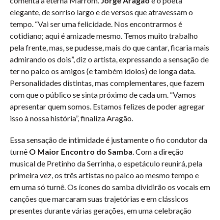
comenta a eterna Marrom.
Jorge Aragão
é o poeta
elegante, de sorriso largo e de versos que atravessam o
tempo. “Vai ser uma felicidade. Nos encontrarmos é
cotidiano; aqui é amizade mesmo. Temos muito trabalho
pela frente, mas, se pudesse, mais do que cantar, ficaria mais
admirando os dois”, diz o artista, expressando a sensação de
ter no palco os amigos (e também ídolos) de longa data.
Personalidades distintas, mas complementares, que fazem
com que o público se sinta próximo de cada um. “Vamos
apresentar quem somos. Estamos felizes de poder agregar
isso à nossa história”, finaliza Aragão.
Essa sensação de intimidade é justamente o fio condutor da
turnê
O Maior Encontro do Samba
. Com a direção
musical de Pretinho da Serrinha, o espetáculo reunirá, pela
primeira vez, os três artistas no palco ao mesmo tempo e
em uma só turnê. Os ícones do samba dividirão os vocais em
canções que marcaram suas trajetórias e em clássicos
presentes durante várias gerações, em uma celebração