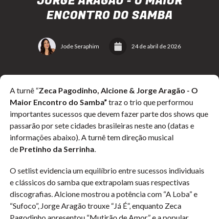
JORGE ARAGÃO - O MAIOR
ENCONTRO DO SAMBA
Jode Seraphim
24 de abril de 2026
A turnê “
Zeca Pagodinho, Alcione & Jorge Aragão - O
Maior Encontro do Samba”
traz o trio que performou
importantes sucessos que devem fazer parte dos shows que
passarão por sete cidades brasileiras neste ano (datas e
informações abaixo). A turnê tem direção musical
de
Pretinho da Serrinha
.
O setlist evidencia um equilíbrio entre sucessos individuais
e clássicos do samba que extrapolam suas respectivas
discografias. Alcione mostrou a potência com “A Loba” e
“Sufoco”, Jorge Aragão trouxe “Já É”, enquanto Zeca
Pagodinho apresentou “Mutirão de Amor” e a popular