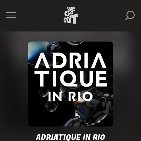
Adriatique
Colyn
Gui
Boratto
ADRIATIQUE IN RIO