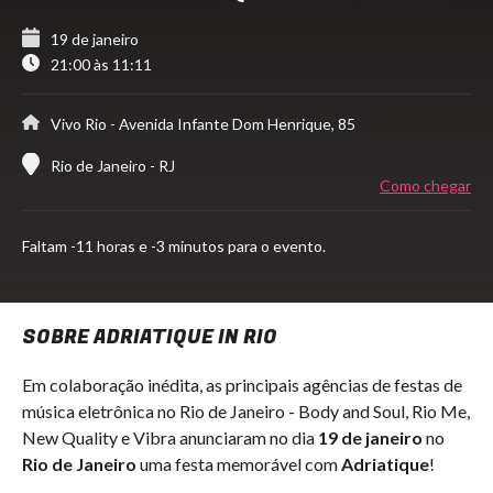
19 de janeiro
21:00 às 11:11
Vivo Rio
- Avenida Infante Dom Henrique, 85
Rio de Janeiro - RJ
Como chegar
Faltam
-11 horas e -3 minutos para o evento.
SOBRE ADRIATIQUE IN RIO
Em colaboração inédita, as principais agências de festas de
música eletrônica no Rio de Janeiro - Body and Soul, Rio Me,
New Quality e Vibra anunciaram no dia
19 de janeiro
no
Rio de Janeiro
uma festa memorável com
Adriatique
!