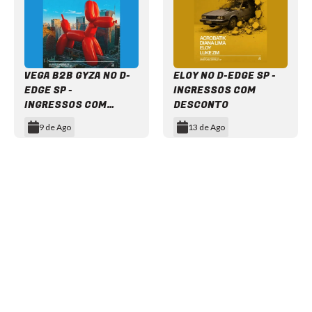
VEGA B2B GYZA NO D-
ELOY NO D-EDGE SP -
EDGE SP -
INGRESSOS COM
INGRESSOS COM
DESCONTO
DESCONTO
9 de Ago
13 de Ago
Item
1
of
12
NEWSLETTER