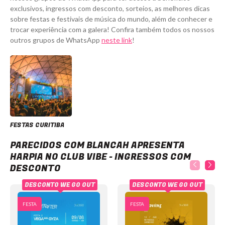
exclusivos, ingressos com desconto, sorteios, as melhores dicas
sobre festas e festivais de música do mundo, além de conhecer e
trocar experiência com a galera! Confira também todos os nossos
outros grupos de WhatsApp
neste link
!
FESTAS CURITIBA
Blancah apresenta Harpia no Club Vibe - Ingressos com desconto
PARECIDOS COM BLANCAH APRESENTA
HARPIA NO CLUB VIBE - INGRESSOS COM
DESCONTO
DESCONTO WE GO OUT
DESCONTO WE GO OUT
FESTA
FESTA