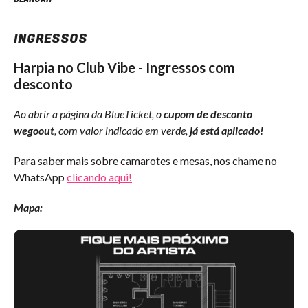
INGRESSOS
Harpia no Club Vibe - Ingressos com
desconto
Ao abrir a página da BlueTicket, o
cupom de desconto
wegoout
, com valor indicado em verde,
já está aplicado!
Para saber mais sobre camarotes e mesas, nos chame no
WhatsApp
clicando aqui!
Mapa: