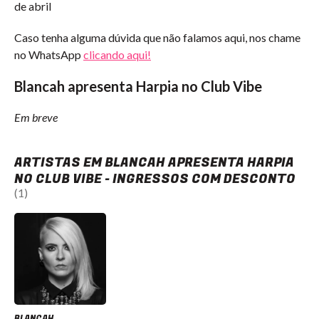
de abril
Caso tenha alguma dúvida que não falamos aqui, nos chame
no WhatsApp
clicando aqui!
Blancah apresenta Harpia no Club Vibe
Em breve
ARTISTAS EM BLANCAH APRESENTA HARPIA
NO CLUB VIBE - INGRESSOS COM DESCONTO
(1)
BLANCAH