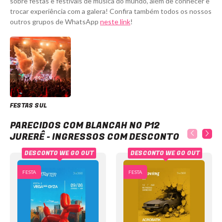
sobre festas e festivais de música do mundo, além de conhecer e
trocar experiência com a galera! Confira também todos os nossos
outros grupos de WhatsApp
neste link
!
FESTAS SUL
Blancah no P12 Jurerê - Ingressos com desconto
PARECIDOS COM BLANCAH NO P12
JURERÊ - INGRESSOS COM DESCONTO
DESCONTO WE GO OUT
DESCONTO WE GO OUT
FESTA
FESTA