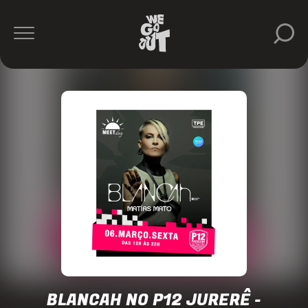
P12
Jurerê
https://www.instagram.com/p12jurere/
BLANCAH NO P12 JURERÊ -