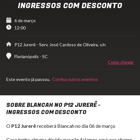
INGRESSOS COM DESCONTO
6 de março
12:00
P12 Jurerê
- Serv. José Cardoso de Oliveira, s/n
Florianópolis - SC
Como chegar
Este evento já passou.
Confira outros eventos
SOBRE BLANCAH NO P12 JURERÊ -
INGRESSOS COM DESCONTO
O
P12 Jurerê
receberá Blancah no dia 06 de março
Caso tenha alguma dúvida que não falamos aqui, nos chame