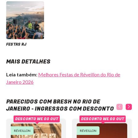
FESTAS RJ
MAIS DETALHES
Leia também:
Melhores Festas de Réveillon do Rio de
Janeiro 2026
Bresh no Rio de Janeiro - Ingressos com desconto
PARECIDOS COM BRESH NO RIO DE
JANEIRO - INGRESSOS COM DESCONTO
DESCONTO WE GO OUT
DESCONTO WE GO OUT
RÉVEILLON
RÉVEILLON