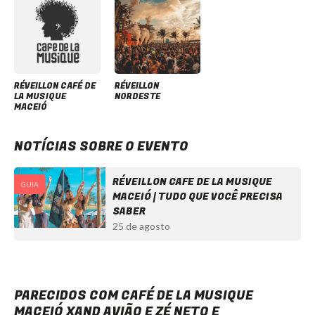
RÉVEILLON CAFÉ DE
RÉVEILLON
LA MUSIQUE
NORDESTE
MACEIÓ
NOTÍCIAS SOBRE O EVENTO
RÉVEILLON CAFE DE LA MUSIQUE
GUIA
MACEIÓ | TUDO QUE VOCÊ PRECISA
SABER
25 de agosto
Café de La Musique Maceió Xand Avião e Zé Neto e Cristiano - Ingressos com desconto
PARECIDOS COM CAFÉ DE LA MUSIQUE
MACEIÓ XAND AVIÃO E ZÉ NETO E