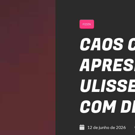
FESTA
CAOS 
APRES
ULISS
COM D
12 de junho de 2026