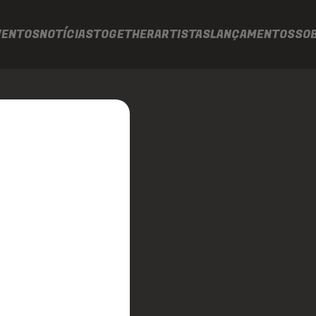
VENTOS
NOTÍCIAS
TOGETHER
ARTISTAS
LANÇAMENTOS
SO