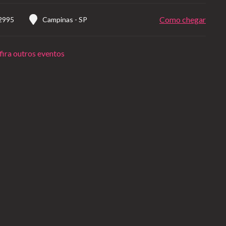
Como chegar
 2995
Campinas
-
SP
ira outros eventos