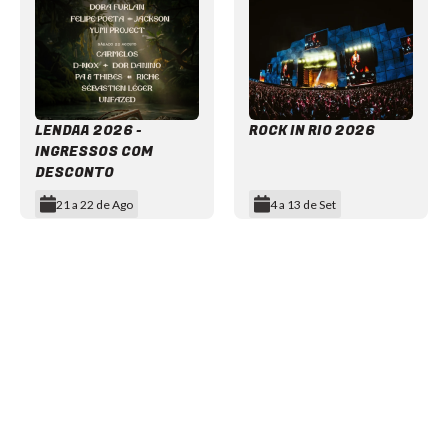
LENDAA 2026 -
ROCK IN RIO 2026
INGRESSOS COM
DESCONTO
21 a 22 de Ago
4 a 13 de Set
Item
1
of
12
NEWSLETTER