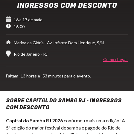
INGRESSOS COM DESCONTO
16 a 17 de maio
16:00
Marina da Glória
- Av. Infante Dom Henrique, S/N
Rio de Janeiro - RJ
Como chegar
Faltam
-13 horas e -53 minutos para o evento.
SOBRE CAPITAL DO SAMBA RJ - INGRESSOS
COM DESCONTO
Capital do Samba RJ 2026
confirmou mais uma edição! A
5ª edição do maior festival de samba e pagode do Rio de