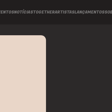
VENTOS
NOTÍCIAS
TOGETHER
ARTISTAS
LANÇAMENTOS
SO