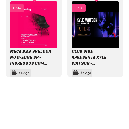
FESTA
FESTA
MECA B2B SHELDON
CLUB VIBE
NO D-EDGE SP -
APRESENTA KYLE
INGRESSOS COM
WATSON -
DESCONTO
INGRESSOS COM
6 de Ago
7 de Ago
DESCONTO
Item
1
of
12
NEWSLETTER