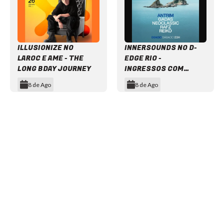
ILLUSIONIZE NO
INNERSOUNDS NO D-
LAROC E AME - THE
EDGE RIO -
LONG BDAY JOURNEY
INGRESSOS COM
DESCONTO
8 de Ago
8 de Ago
Item
1
of
12
NEWSLETTER