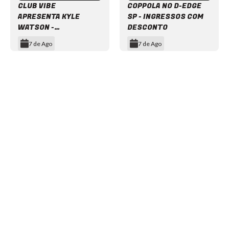
CLUB VIBE
COPPOLA NO D-EDGE
APRESENTA KYLE
SP - INGRESSOS COM
WATSON -
DESCONTO
INGRESSOS COM
7 de Ago
7 de Ago
DESCONTO
Item
1
of
12
NEWSLETTER