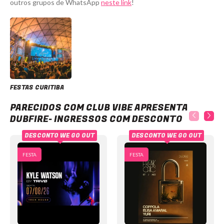
outros grupos de WhatsApp
neste link
!
FESTAS CURITIBA
Club Vibe apresenta Dubfire- Ingressos com desconto
PARECIDOS COM CLUB VIBE APRESENTA
DUBFIRE- INGRESSOS COM DESCONTO
DESCONTO WE GO OUT
DESCONTO WE GO OUT
FESTA
FESTA