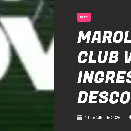
FESTA
MAROL
CLUB V
INGRE
DESC
11 de julho de 2025