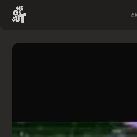
E
Club
Vibe
https://www.instagram.com/clubvibe/