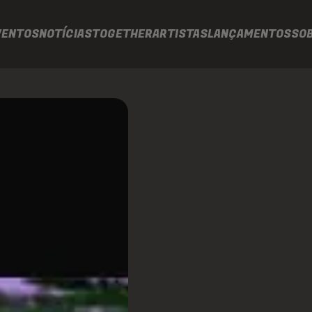
VENTOS
NOTÍCIAS
TOGETHER
ARTISTAS
LANÇAMENTOS
SO