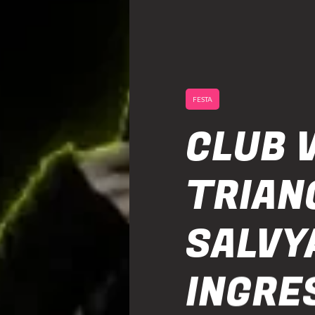
FESTA
CLUB V
TRIAN
SALVY
INGRE