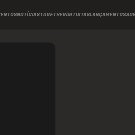
VENTOS
NOTÍCIAS
TOGETHER
ARTISTAS
LANÇAMENTOS
SO