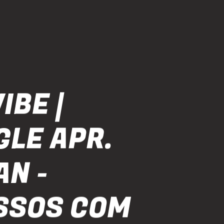
IBE |
GLE APR.
AN -
SSOS COM